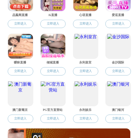
校友中心
2023届毕业生 郭旗
校友风采
2021届经济学（城
校友活动
2018届毕业生 罗刚
校友捐赠
2022届毕业生 荆鹏
2021届资源与环境
校友服务
2020届毕业生 王越
2019届能源经济毕
2019届能源经济毕
“最好的我们 一起向