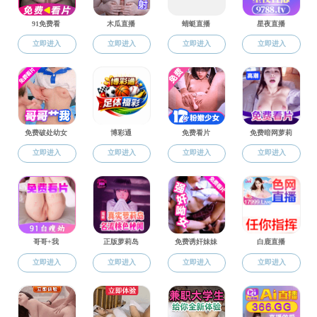
禁漫天堂
>
教育教学
小“经”英晋商万里茶